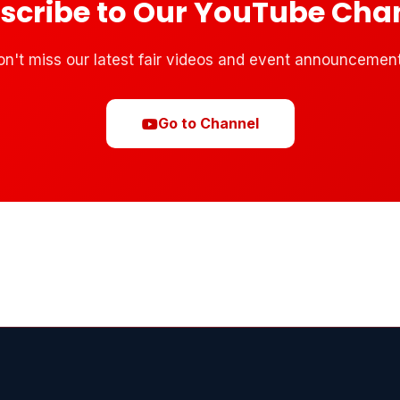
scribe to Our YouTube Cha
on't miss our latest fair videos and event announcement
Go to Channel