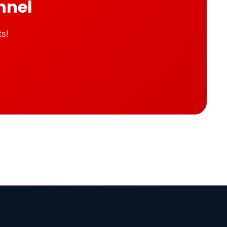
nnel
s!