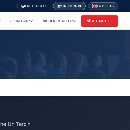
EKET DIGITAL
UNITERCIH
ENGLISH
JOIN FAIR
MEDIA CENTER
GET QUOTE
the UniTercih