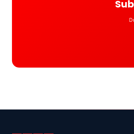
Sub
D